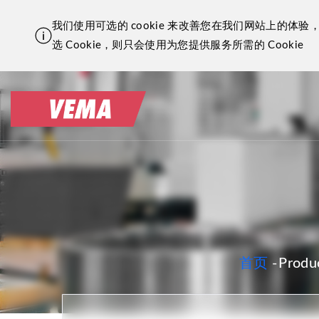
跳
我们使用可选的 cookie 来改善您在我们网站上的
转
选 Cookie，则只会使用为您提供服务所需的 Cookie
到
主
要
内
容
面
首页
-
Produc
包
屑