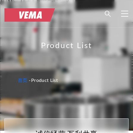
跳
转
到
主
要
Product List
内
容
面
首页
-
Product List
包
屑