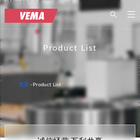
跳
转
到
主
要
Product List
内
容
面
首页
-
Product List
包
屑