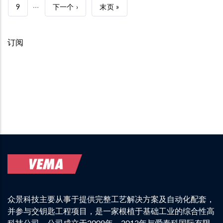
瑞
…
前
PAGE
9
下
下一个 ›
炮
末
末页 »
士
塔
页
一
页
斯
头
页
订阅
达
（Pibomulti
利
turret）
研
磨
机
（Stahli）
众景科技主要从事于提供完整工艺解决方案及自动化配套，
并参与交钥匙工程项目，是一家根植于基础工业的综合性高