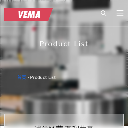
跳
转
到
主
要
Product List
内
容
面
首页
-
Product List
包
屑