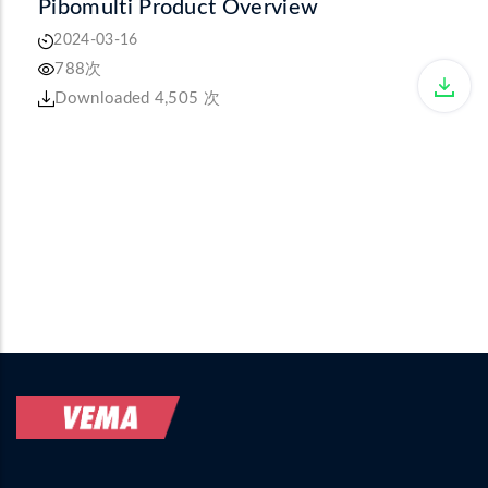
Pibomulti Product Overview
2024-03-16
788次
Downloaded 4,505 次